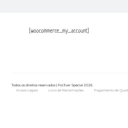
[woocommerce_my_account]
Todos os direitos reservados | For3ver Special 2026
Avisos Legais
Livro de Reclamações
Pagamento de Quot